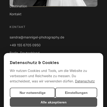
Destination
Kontakt
KONTAKT
sandra@mannigel-photography.de
+49 155 6705 0950
Berlin, Deutschland
Datenschutz & Cookies
RECHTLICHES
Wir nutzen Cookies und Tools, um die Website zu
verbessern und Reichweite zu messen. Du
Impressum
entscheidest, was wir verwenden dürfen.
Datenschutz
Datenschutz
Cookie-Einstellungen
Nur notwendige
Einstellungen
Alle akzeptieren
© 2026 Sandra Mannigel Photography