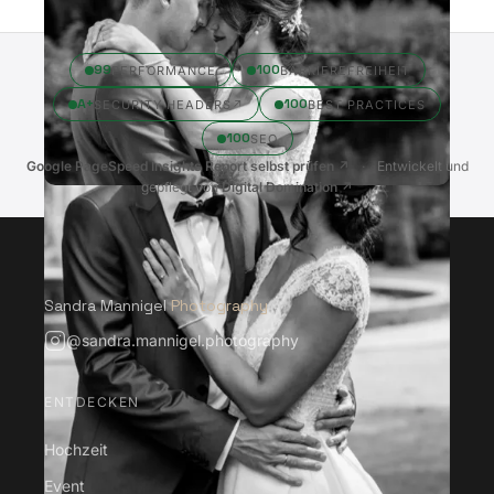
99
100
PERFORMANCE
BARRIEREFREIHEIT
A+
100
SECURITY HEADERS
↗
BEST PRACTICES
100
SEO
Google PageSpeed Insights Report selbst prüfen ↗
·
Entwickelt und
gepflegt von
Digital Domination ↗
Sandra Mannigel
Photography
@sandra.mannigel.photography
ENTDECKEN
Hochzeit
Event