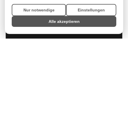
Nur notwendige
Einstellungen
Alle akzeptieren
Hochzeit
Eure Hochzeit in Berlin – vom Getting Ready bis zur
Party, im Reportagestil festgehalten.
Hochzeitsfotografie ansehen →